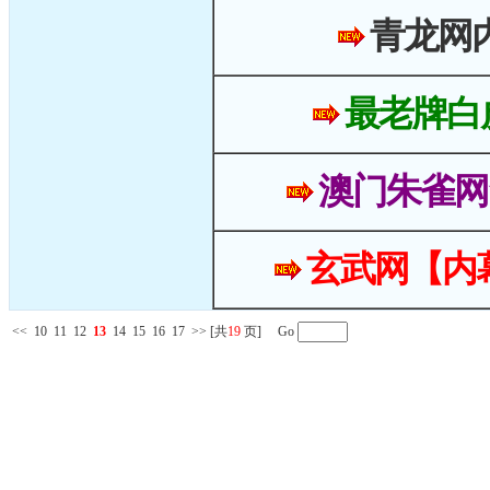
青龙网
最老牌白
澳门朱雀网
玄武网【内
<<
10
11
12
13
14
15
16
17
>>
[共
19
页] Go