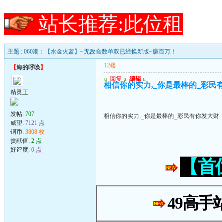
站长推荐:此位租
主题 : 060期：【水金火蓝】~无敌合数单双已经换新版~赚百万！
12楼
【
海的呼唤
】
u
回复
u
编辑
u
相信你的实力,_你是最棒的_彩民
精灵王
发帖:
707
相信你的实力,_你是最棒的_彩民有你发大财
威望:
7121 点
铜币:
3808 枚
贡献值:
2 点
好评度:
0 点
【首
49高