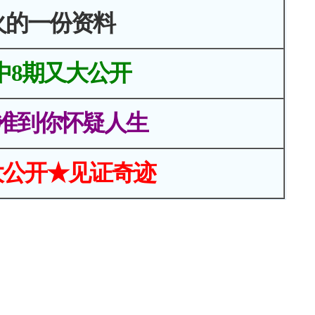
火的一份资料
中8期又大公开
准到你怀疑人生
大公开★见证奇迹