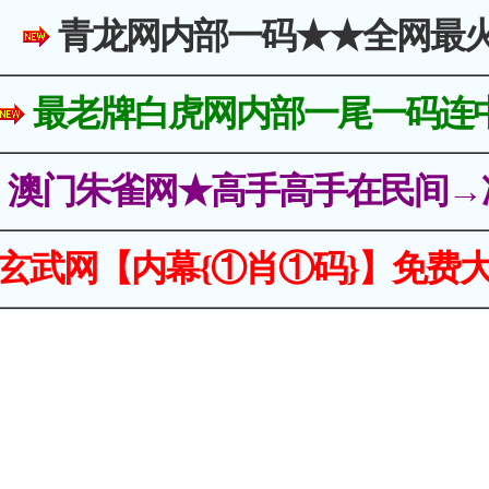
青龙网内部一码★★全网最
最老牌白虎网内部一尾一码连
澳门朱雀网★高手高手在民间→
玄武网【内幕{①肖①码}】免费