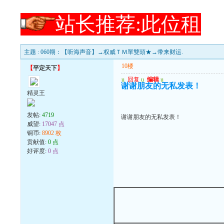
站长推荐:此位租
主题 : 060期：【听海声音】→权威ＴＭ單雙頭★→带来财运.
10楼
【
平定天下
】
u
回复
u
编辑
u
谢谢朋友的无私发表！
精灵王
发帖:
4719
谢谢朋友的无私发表！
威望:
17047 点
铜币:
8902 枚
贡献值:
0 点
好评度:
0 点