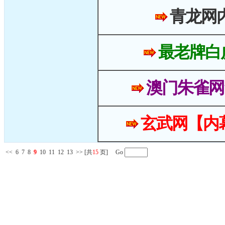
青龙网
最老牌白
澳门朱雀网
玄武网【内
<<
6
7
8
9
10
11
12
13
>>
[共
15
页] Go