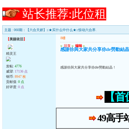
站长推荐:此位租
主题 : 060期：【六合天娇】≤★买什么中什么★≥惊动六合界.
8楼
【
美丽依旧
】
u
回复
u
编辑
u
感謝伱與大家共分享伱de勞動結
精灵王
发帖:
4776
感謝伱與大家共分享伱de勞動結晶！
威望:
17136 点
铜币:
8947 枚
贡献值:
0 点
好评度:
0 点
【首
49高