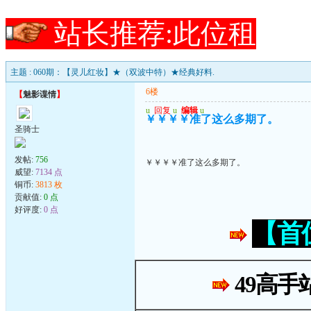
站长推荐:此位租
主题 : 060期：【灵儿红妆】★（双波中特）★经典好料.
6楼
【
魅影谍情
】
u
回复
u
编辑
u
￥￥￥￥准了这么多期了。
圣骑士
发帖:
756
￥￥￥￥准了这么多期了。
威望:
7134 点
铜币:
3813 枚
贡献值:
0 点
好评度:
0 点
【首
49高