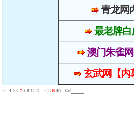
青龙网
最老牌白
澳门朱雀网
玄武网【内
<<
4
5
6
7
8
9
10
11
>>
[共
16
页] Go