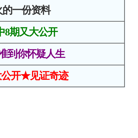
火的一份资料
中8期又大公开
准到你怀疑人生
大公开★见证奇迹