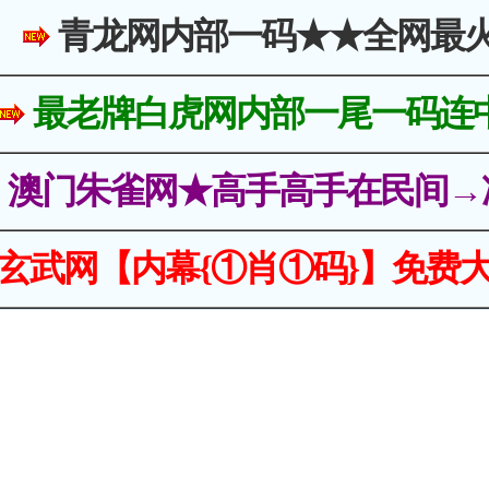
青龙网内部一码★★全网最
最老牌白虎网内部一尾一码连
澳门朱雀网★高手高手在民间→
玄武网【内幕{①肖①码}】免费