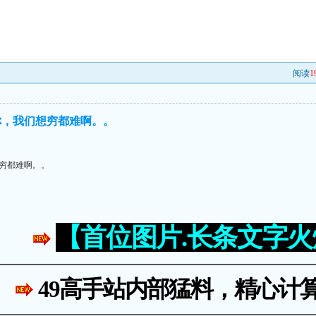
阅读
1
你，我们想穷都难啊。。
穷都难啊。。
【首位图片.长条文字
49高手站内部猛料，精心计