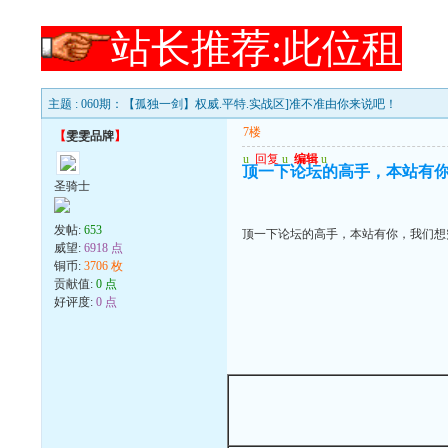
站长推荐:此位租
主题 : 060期：【孤独一剑】权威.平特.实战区]准不准由你来说吧！
7楼
【
雯雯品牌
】
u
回复
u
编辑
u
顶一下论坛的高手，本站有
圣骑士
发帖:
653
顶一下论坛的高手，本站有你，我们想
威望:
6918 点
铜币:
3706 枚
贡献值:
0 点
好评度:
0 点