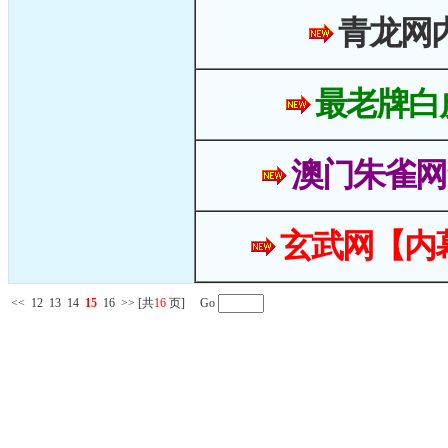
青龙网
最老牌白
澳门朱雀网
玄武网【内
<<
12
13
14
15
16
>>
[共
16
页] Go