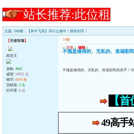
站长推荐:此位租
主题 : 060期：【风中飞燕】买什么都中！财富到手！
14楼
【
天使玫瑰
】
u
回复
u
编辑
u
不愧是难得的、无私的、造福彩
精灵王
发帖:
4681
不愧是难得的、无私的、造福彩民的高手！
威望:
16922 点
铜币:
8840 枚
贡献值:
3 点
好评度:
0 点
【首
49高