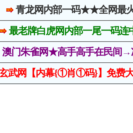
青龙网内部一码★★全网最
最老牌白虎网内部一尾一码连
澳门朱雀网★高手高手在民间→
玄武网【内幕{①肖①码}】免费