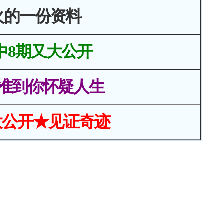
火的一份资料
中8期又大公开
准到你怀疑人生
大公开★见证奇迹