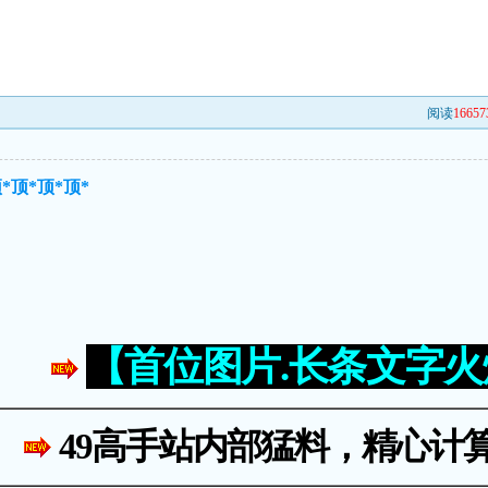
阅读
16657
*顶*顶*顶*
【首位图片.长条文字
49高手站内部猛料，精心计