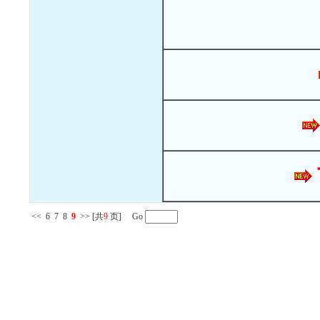
<<
6
7
8
9
>>
[共
9
页] Go