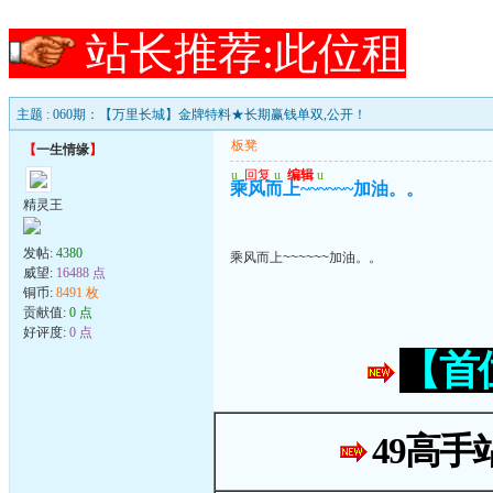
站长推荐:此位租
主题 : 060期：【万里长城】金牌特料★长期赢钱单双,公开！
板凳
【
一生情缘
】
u
回复
u
编辑
u
乘风而上~~~~~~加油。。
精灵王
发帖:
4380
乘风而上~~~~~~加油。。
威望:
16488 点
铜币:
8491 枚
贡献值:
0 点
好评度:
0 点
【首
49高