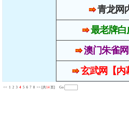
青龙网
最老牌白
澳门朱雀网
玄武网【内
<<
1
2
3
4
5
6
7
8
>>
[共
14
页] Go