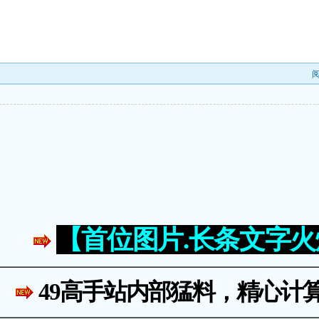
【首位图片.长条文字
49高手站内部猛料，精心计