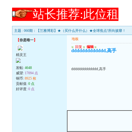
站长推荐:此位租
主题 : 060期：【兰雅博彩】★（买什么开什么）★全球焦点!所向披靡！
地板
【
你是唯一
】
u
回复
u
编辑
u
ddddddddddddd,高手
精灵王
发帖:
4648
ddddddddddddd,高手
威望:
17094 点
铜币:
8925 枚
贡献值:
0 点
好评度:
0 点