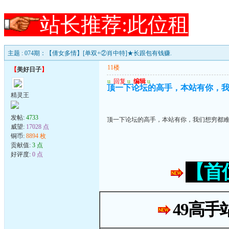
站长推荐:此位租
主题 : 074期：【倩女多情】[单双+②肖中特]★长跟包有钱赚.
11楼
【
美好日子
】
u
回复
u
编辑
u
顶一下论坛的高手，本站有你，
精灵王
发帖:
4733
顶一下论坛的高手，本站有你，我们想穷都
威望:
17028 点
铜币:
8894 枚
贡献值:
3 点
好评度:
0 点
【首
49高