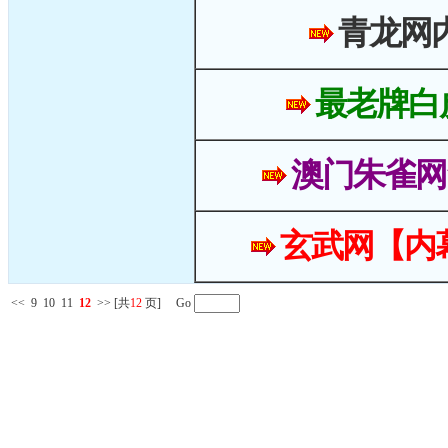
青龙网
最老牌白
澳门朱雀网
玄武网【内
<<
9
10
11
12
>>
[共
12
页] Go