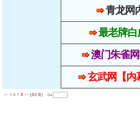
青龙网
最老牌白
澳门朱雀网
玄武网【内
<<
5
6
7
8
>>
[共
8
页] Go