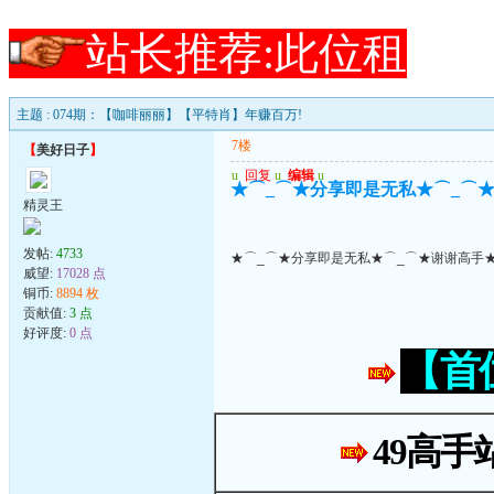
站长推荐:此位租
主题 : 074期：【咖啡丽丽】【平特肖】年赚百万!
7楼
【
美好日子
】
u
回复
u
编辑
u
★⌒_⌒★分享即是无私★⌒_⌒★
精灵王
发帖:
4733
★⌒_⌒★分享即是无私★⌒_⌒★谢谢高手★
威望:
17028 点
铜币:
8894 枚
贡献值:
3 点
好评度:
0 点
【首
49高