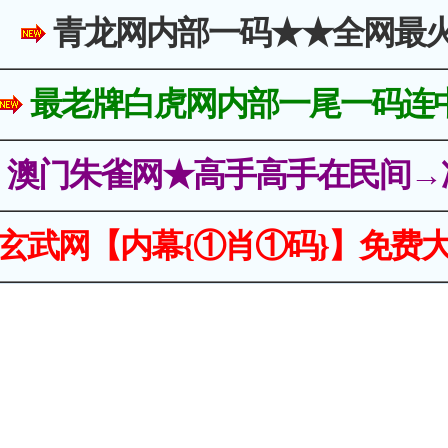
青龙网内部一码★★全网最
最老牌白虎网内部一尾一码连
澳门朱雀网★高手高手在民间→
玄武网【内幕{①肖①码}】免费