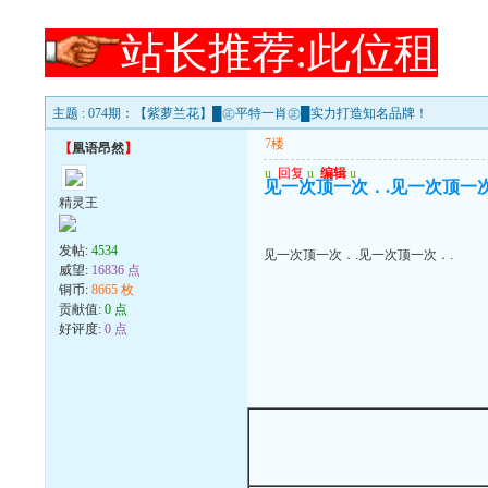
站长推荐:此位租
主题 : 074期：【紫萝兰花】█㊣平特一肖㊣█实力打造知名品牌！
7楼
【
凰语昂然
】
u
回复
u
编辑
u
见一次顶一次．.见一次顶一次
精灵王
发帖:
4534
见一次顶一次．.见一次顶一次．.
威望:
16836 点
铜币:
8665 枚
贡献值:
0 点
好评度:
0 点