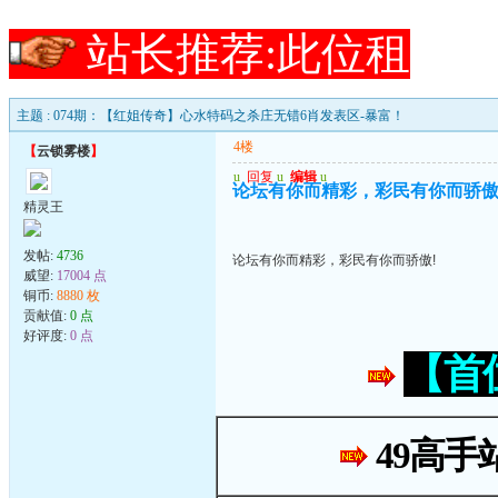
站长推荐:此位租
主题 : 074期：【红姐传奇】心水特码之杀庄无错6肖发表区-暴富！
4楼
【
云锁雾楼
】
u
回复
u
编辑
u
论坛有你而精彩，彩民有你而骄傲
精灵王
发帖:
4736
论坛有你而精彩，彩民有你而骄傲!
威望:
17004 点
铜币:
8880 枚
贡献值:
0 点
好评度:
0 点
【首
49高