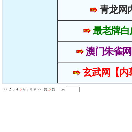
青龙网
最老牌白
澳门朱雀网
玄武网【内
<<
2
3
4
5
6
7
8
9
>>
[共
15
页] Go