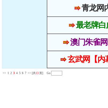
青龙网
最老牌白
澳门朱雀网
玄武网【内
<<
1
2
3
4
5
6
7
>>
[共
13
页] Go