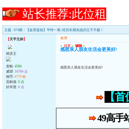
站长推荐:此位租
主题 : 074期：【血菩提祖】平特一尾↓经历长期实战仍立于不败！
板凳
【
天平元帅
】
u
回复
u
编辑
u
感恩亲人朋友生活会更美好!
精灵王
发帖:
4566
感恩亲人朋友生活会更美好!
威望:
16784 点
铜币:
8770 枚
贡献值:
0 点
好评度:
0 点
【首
49高