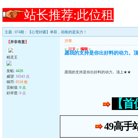
站长推荐:此位租
主题 : 074期：【心雪封疆】单双，咱靠的是实力！
沙发
【
并非有意
】
u
回复
u
编辑
u
愿我的支持是你出好料的动力。
精灵王
发帖:
4426
愿我的支持是你出好料的动力。顶上★★
威望:
16543 点
铜币:
8518 枚
贡献值:
0 点
好评度:
0 点
【首
49高