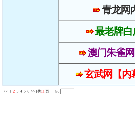
青龙网
最老牌白
澳门朱雀网
玄武网【内
<<
1
2
3
4
5
6
>>
[共
11
页] Go