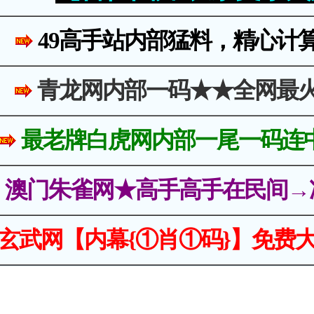
49高手站内部猛料，精心计
青龙网内部一码★★全网最
最老牌白虎网内部一尾一码连
澳门朱雀网★高手高手在民间→
玄武网【内幕{①肖①码}】免费