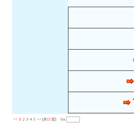
<<
1
2
3
4
5
>>
[共
13
页] Go