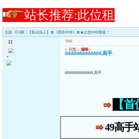
站长推荐:此位租
主题 : 074期：【风火佳人】〓《⑥肖中特》〓★让您中特致富！
地板
【
】
u
回复
u
编辑
u
ddddddddddddd,高手
*
ddddddddddddd,高手
【首
49高