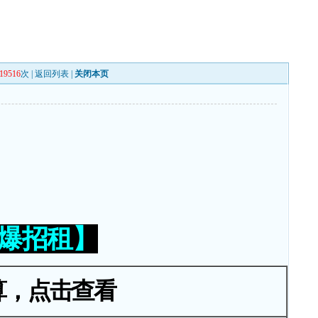
19516
次 |
返回列表
|
关闭本页
火爆招租】
算，点击查看