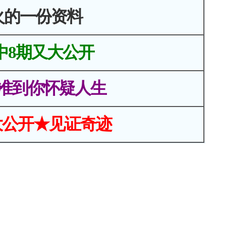
火的一份资料
中8期又大公开
准到你怀疑人生
大公开★见证奇迹