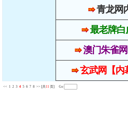
青龙网
最老牌白
澳门朱雀网
玄武网【内
<<
1
2
3
4
5
6
7
8
>>
[共
11
页] Go