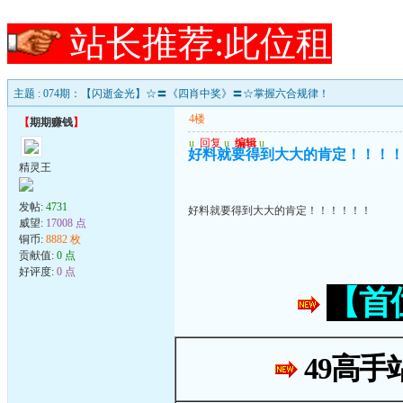
站长推荐:此位租
主题 : 074期：【闪逝金光】☆〓《四肖中奖》〓☆掌握六合规律！
4楼
【
期期赚钱
】
u
回复
u
编辑
u
好料就要得到大大的肯定！！！
精灵王
发帖:
4731
好料就要得到大大的肯定！！！！！！
威望:
17008 点
铜币:
8882 枚
贡献值:
0 点
好评度:
0 点
【首
49高