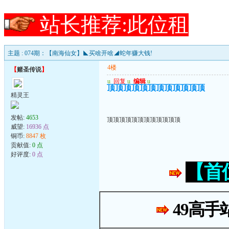
站长推荐:此位租
主题 : 074期：【南海仙女】◣买啥开啥◢蛇年赚大钱!
4楼
【
赌圣传说
】
u
回复
u
编辑
u
顶顶顶顶顶顶顶顶顶顶顶顶
精灵王
发帖:
4653
顶顶顶顶顶顶顶顶顶顶顶顶
威望:
16936 点
铜币:
8847 枚
贡献值:
0 点
好评度:
0 点
【首
49高