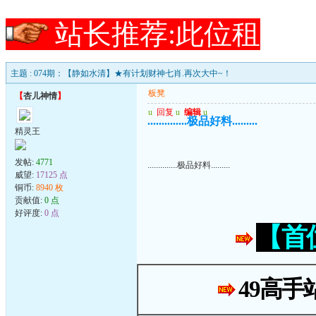
站长推荐:此位租
主题 : 074期：【静如水清】★有计划财神七肖.再次大中~！
板凳
【
杏儿神情
】
u
回复
u
编辑
u
..............极品好料.........
精灵王
发帖:
4771
..............极品好料.........
威望:
17125 点
铜币:
8940 枚
贡献值:
0 点
好评度:
0 点
【首
49高