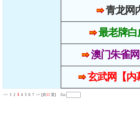
青龙网
最老牌白
澳门朱雀网
玄武网【内
<<
1
2
3
4
5
6
7
>>
[共
11
页] Go