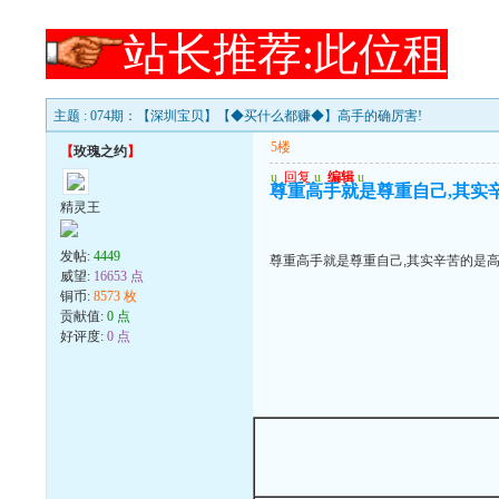
站长推荐:此位租
主题 : 074期：【深圳宝贝】【◆买什么都赚◆】高手的确厉害!
5楼
【
玫瑰之约
】
u
回复
u
编辑
u
尊重高手就是尊重自己,其实
精灵王
发帖:
4449
尊重高手就是尊重自己,其实辛苦的是
威望:
16653 点
铜币:
8573 枚
贡献值:
0 点
好评度:
0 点