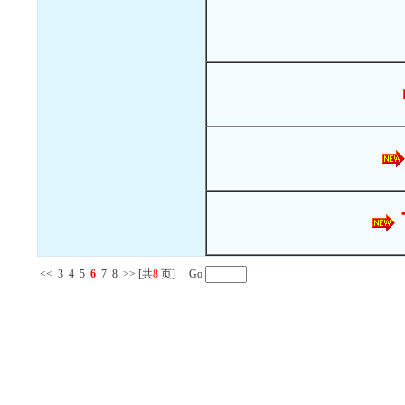
<<
3
4
5
6
7
8
>>
[共
8
页] Go