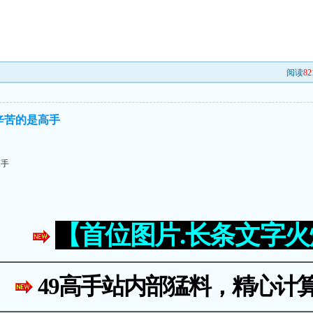
阅读
82
辛苦的是高手
高手
【首位图片.长条文字
49高手站内部猛料，精心计