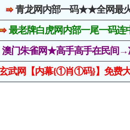
青龙网内部一码★★全网最
最老牌白虎网内部一尾一码连
澳门朱雀网★高手高手在民间→
玄武网【内幕{①肖①码}】免费