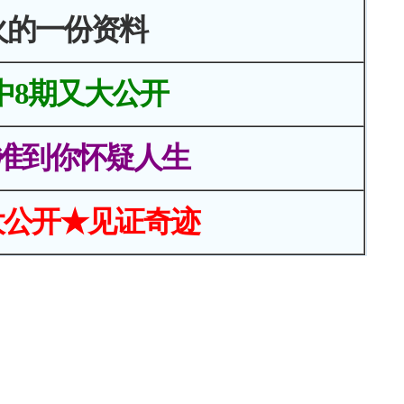
火的一份资料
中8期又大公开
准到你怀疑人生
大公开★见证奇迹