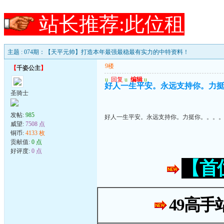
站长推荐:此位租
主题 : 074期：【天平元帅】打造本年最强最稳最有实力的中特资料！
9楼
【
千姿公主
】
u
回复
u
编辑
u
好人一生平安。永远支持你。力
圣骑士
发帖:
985
好人一生平安。永远支持你。力挺你。。。
威望:
7508 点
铜币:
4133 枚
贡献值:
0 点
好评度:
0 点
【首
49高