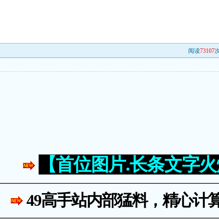
阅读
73107
次
！
【首位图片.长条文字
49高手站内部猛料，精心计