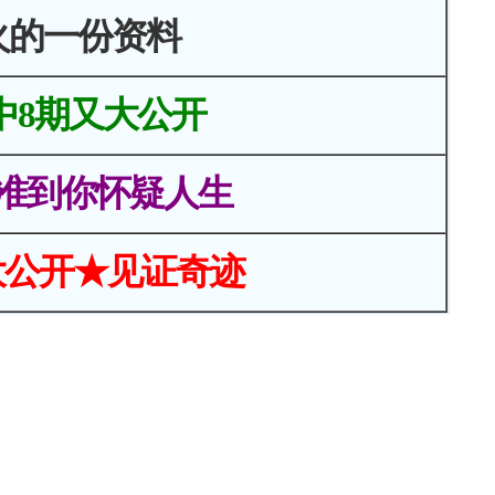
火的一份资料
中8期又大公开
准到你怀疑人生
大公开★见证奇迹