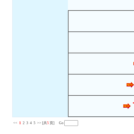
<<
1
2
3
4
5
>>
[共
5
页] Go