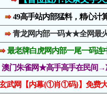
49高手站内部猛料，精心计
青龙网内部一码★★全网最
最老牌白虎网内部一尾一码连
澳门朱雀网★高手高手在民间→
玄武网【内幕{①肖①码}】免费