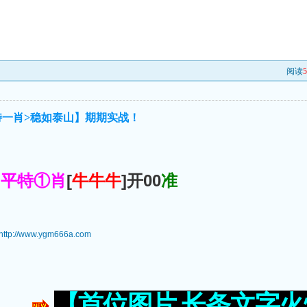
阅读
特一肖>稳如泰山】期期实战！
〗
平特①肖
[
牛牛牛
]开00
准
http://www.ygm666a.com
【首位图片.长条文字