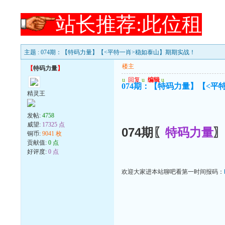
站长推荐:此位租
主题 : 074期：【特码力量】【<平特一肖>稳如泰山】期期实战！
楼主
【
特码力量
】
u
回复
u
编辑
u
074期：【特码力量】【<平
精灵王
发帖:
4758
威望:
17325 点
074期〖
特码力量
铜币:
9041 枚
贡献值:
0 点
好评度:
0 点
欢迎大家进本站聊吧看第一时间报码：