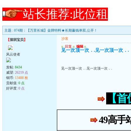
站长推荐:此位租
主题 : 074期：【万里长城】金牌特料★长期赢钱单双,公开！
沙发
【
深圳宝贝
】
u
回复
u
编辑
u
见一次顶一次．.见一次顶一次．.
风云使者
发帖:
8434
见一次顶一次．.见一次顶一次．.
威望:
26219 点
铜币:
13488 枚
贡献值:
0 点
好评度:
0 点
【首
49高