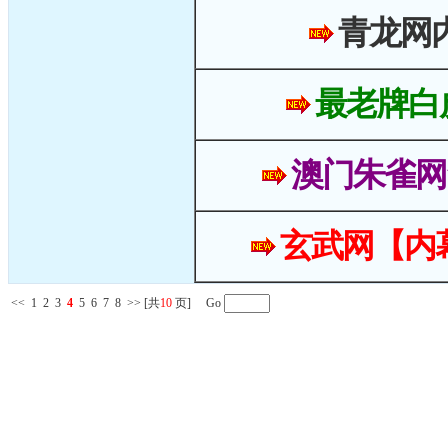
青龙网
最老牌白
澳门朱雀网
玄武网【内
<<
1
2
3
4
5
6
7
8
>>
[共
10
页] Go