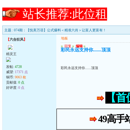
站长推荐:此位租
主题 : 074期：【悦美万语】公式爆料＜精准六肖＞让富人更富有！
地板
【
六合狂风
】
u
回复
u
编辑
u
彩民永远支持你.......顶顶
精灵王
发帖:
4728
彩民永远支持你.......顶顶
威望:
17371 点
铜币:
9063 枚
贡献值:
0 点
好评度:
0 点
【首
49高