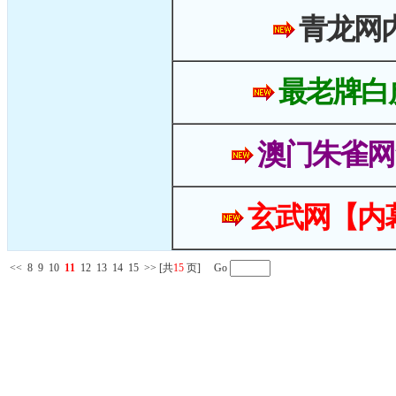
青龙网
最老牌白
澳门朱雀网
玄武网【内
<<
8
9
10
11
12
13
14
15
>>
[共
15
页] Go