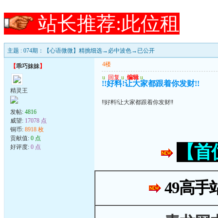
站长推荐:此位租
主题 : 074期：【心语微微】精挑细选→必中波色→已公开
4楼
【
乖巧妹妹
】
u
回复
u
编辑
u
!!好料!让大家都跟着你发财!!
精灵王
!!好料!让大家都跟着你发财!!
发帖:
4816
威望:
17078 点
铜币:
8918 枚
贡献值:
0 点
【首
好评度:
0 点
49高