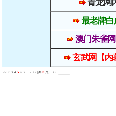
青龙网
最老牌白
澳门朱雀网
玄武网【内
<<
2
3
4
5
6
7
8
9
>>
[共
11
页] Go