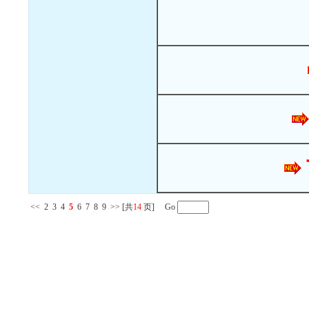
<<
2
3
4
5
6
7
8
9
>>
[共
14
页] Go