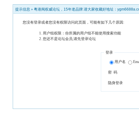
提示信息 »
粤港闽权威论坛，15年老品牌.请大家收藏好地址：ygm6688a.c
您没有登录或者您没有权限访问此页面，可能有如下几个原因:
用户组权限：你所属的用户组不能使用搜索功能
您还不是论坛会员,请先登录论坛
登录
用户名
Ema
密 码
隐身登录