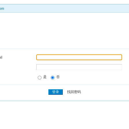
om
il
是
否
找回密码